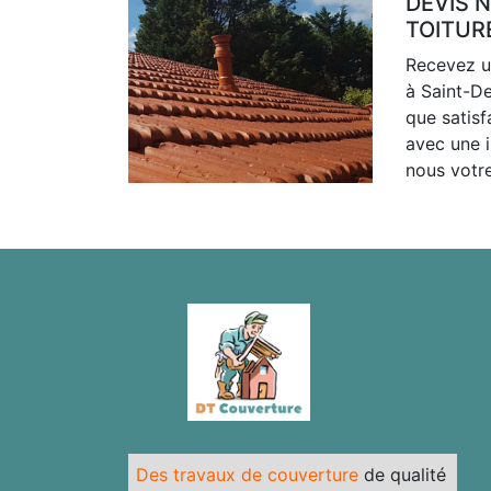
DEVIS 
TOITUR
Recevez u
à Saint-De
que satisf
avec une 
nous votr
Des travaux de couverture
de qualité