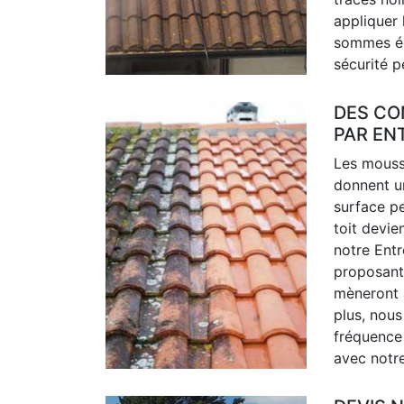
appliquer 
sommes éq
sécurité p
DES CO
PAR EN
Les mousse
donnent u
surface pe
toit devi
notre Ent
proposant 
mèneront à
plus, nou
fréquence 
avec notre