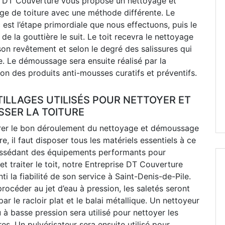
e DT Couverture vous propose un nettoyage et
e de toiture avec une méthode différente. Le
 est l’étape primordiale que nous effectuons, puis le
de la gouttière le suit. Le toit recevra le nettoyage
on revêtement et selon le degré des salissures qui
e. Le démoussage sera ensuite réalisé par la
ion des produits anti-mousses curatifs et préventifs.
TILLAGES UTILISÉS POUR NETTOYER ET
SER LA TOITURE
rer le bon déroulement du nettoyage et démoussage
ure, il faut disposer tous les matériels essentiels à ce
ossédant des équipements performants pour
 et traiter le toit, notre Entreprise DT Couverture
ti la fiabilité de son service à Saint-Denis-de-Pile.
rocéder au jet d’eau à pression, les saletés seront
par le racloir plat et le balai métallique. Un nettoyeur
 à basse pression sera utilisé pour nettoyer les
res. Un pulvérisateur sera ensuite utilisé pour