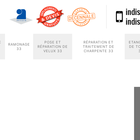
indi
indi
E
POSE ET
RÉPARATION ET
ETAN
RAMONAGE
RÉPARATION DE
TRAITEMENT DE
DE T
33
VELUX 33
CHARPENTE 33
VERTURE 33