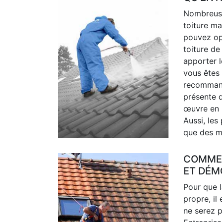
Nombreuse
toiture ma
pouvez op
toiture d
apporter l
vous êtes 
recommand
présente d
œuvre en p
Aussi, les
que des ma
COMME
ET DÉM
Pour que l
propre, il
ne serez 