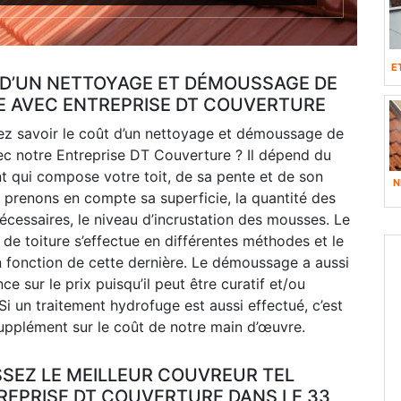
E
X D’UN NETTOYAGE ET DÉMOUSSAGE DE
E AVEC ENTREPRISE DT COUVERTURE
ez savoir le coût d’un nettoyage et démoussage de
ec notre Entreprise DT Couverture ? Il dépend du
t qui compose votre toit, de sa pente et de son
N
 prenons en compte sa superficie, la quantité des
écessaires, le niveau d’incrustation des mousses. Le
de toiture s’effectue en différentes méthodes et le
n fonction de cette dernière. Le démoussage a aussi
nce sur le prix puisqu’il peut être curatif et/ou
 Si un traitement hydrofuge est aussi effectué, c’est
upplément sur le coût de notre main d’œuvre.
SSEZ LE MEILLEUR COUVREUR TEL
REPRISE DT COUVERTURE DANS LE 33