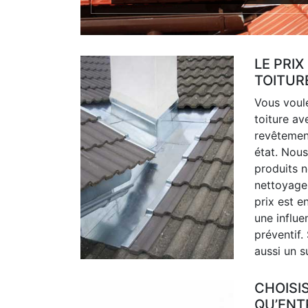
LE PRI
TOITUR
Vous voul
toiture av
revêtemen
état. Nous
produits n
nettoyage 
prix est e
une influe
préventif.
aussi un s
CHOISI
QU’ENT