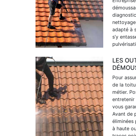
Entrepris
démoussag
diagnostic
nettoyage 
adapté à s
s’y entass
pulvérisat
LES OU
DÉMOUS
Pour assu
de la toit
métier. P
entretenir
vous garan
Avant de p
éliminées 
à haute ou
traces noi