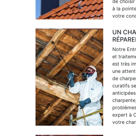
de choisi
à la point
votre con
UN CHA
RÉPARE
Notre Ent
et traitem
est très i
une attent
de charpen
curatifs s
anticipée
charpente,
problèmes
expert à 
votre cha