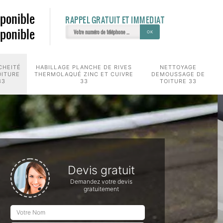
sponible
RAPPEL GRATUIT ET IMMEDIAT
sponible
CHEITÉ
HABILLAGE PLANCHE DE RIVES
NETTOYAGE
OITURE
THERMOLAQUÉ ZINC ET CUIVRE
DEMOUSSAGE DE
33
33
TOITURE 33
Devis gratuit
Demandez votre devis
gratuitement