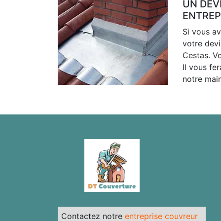
UN DEV
ENTREP
Si vous av
votre dev
Cestas. V
Il vous fe
notre mai
Contactez notre
entreprise couvreur