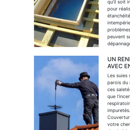
qu’il soi
pour réali
étanchéité
intempéri
problèmes 
peuvent su
dépannage
UN REN
AVEC E
Les suies 
parois du 
ces saleté
que l’ince
respiratoi
impuretés.
Couvertur
votre che