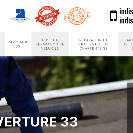
indi
indi
E
POSE ET
RÉPARATION ET
ETAN
RAMONAGE
RÉPARATION DE
TRAITEMENT DE
DE T
33
VELUX 33
CHARPENTE 33
VERTURE 33