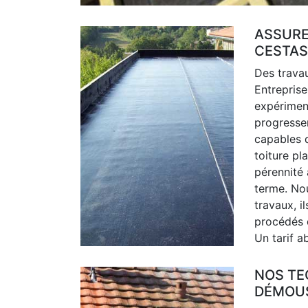
ASSURE
CESTAS
Des travau
Entrepris
expérimen
progresse
capables d
toiture pl
pérennité 
terme. No
travaux, i
procédés d
Un tarif a
NOS TE
DÉMOUS