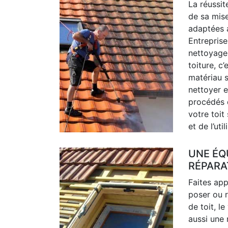
La réussi
de sa mis
adaptées a
Entrepris
nettoyage 
toiture, c
matériau s
nettoyer 
procédés d
votre toit
et de l’uti
UNE ÉQ
RÉPARA
Faites ap
poser ou r
de toit, l
aussi une 